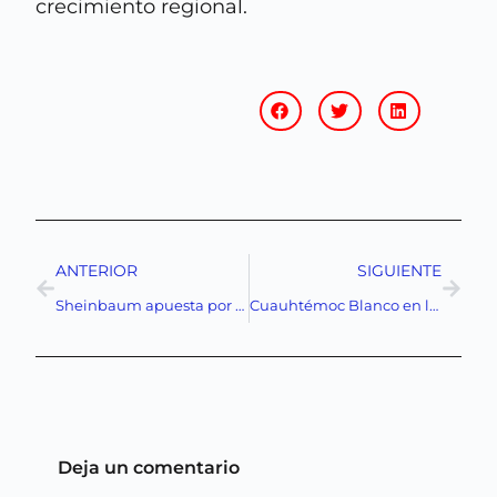
crecimiento regional.
ANTERIOR
SIGUIENTE
Sheinbaum apuesta por la educación: 18 nuevas preparatorias para transformar el país
Cuauhtémoc Blanco en la cuerda floja: ¿Protección política o justicia en juego?
Deja un comentario