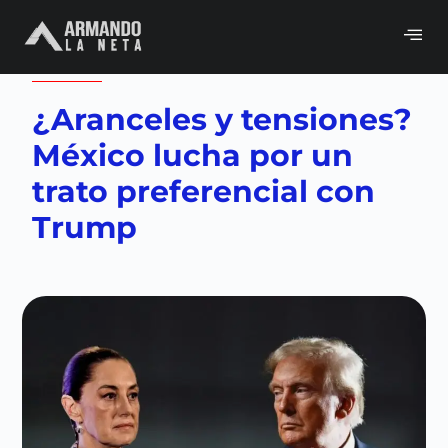
Volver a
Gobierno
,
Neta del día
¿Aranceles y tensiones?
México lucha por un
trato preferencial con
Trump