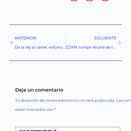
ANTERIOR
SIGUIENTE
De la ley al cartel: exfuncionarios de la 4T que terminaron en redes criminales y el efecto dominó en México
CDMX rompe récord de recaudación: De Juan Pablo de Botton presume finanzas fuertes ante el Congreso capitalino
Deja un comentario
Tu dirección de correo electrónico no será publicada.
Los cam
están marcados con
*