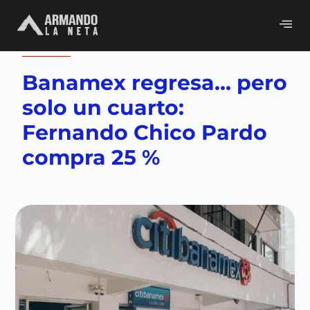
Volver a
CDMX
,
Congreso
,
Neta del día
Banamex regresa… pero
solo un cuarto:
Fernando Chico Pardo
compra 25 %