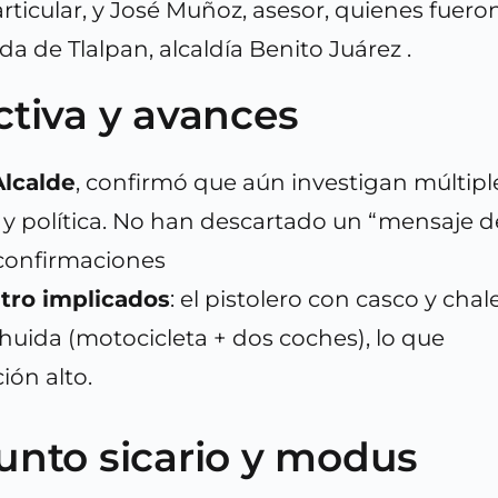
ticular, y José Muñoz, asesor, quienes fuero
a de Tlalpan, alcaldía Benito Juárez .
ctiva y avances
Alcalde
, confirmó que aún investigan múltipl
l y política. No han descartado un “mensaje d
confirmaciones
tro implicados
: el pistolero con casco y chal
 huida (motocicleta + dos coches), lo que
ión alto.
sunto sicario y modus