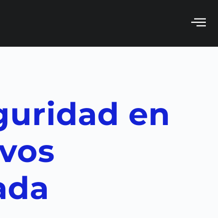
guridad en
evos
ada