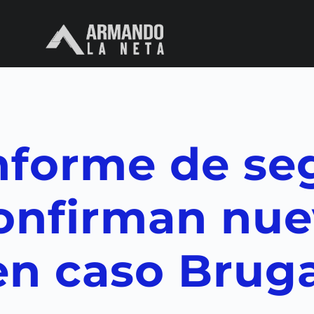
nforme de se
confirman nu
en caso Brug