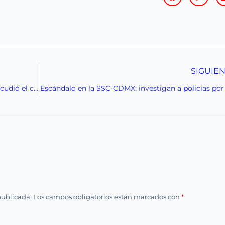
SIGUIE
Silencio en Tlalpan: el doble asesinato que sacudió el corazón político de la CDMX
publicada.
Los campos obligatorios están marcados con
*