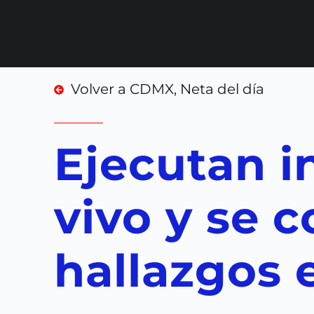
Volver a
CDMX
,
Neta del día
Ejecutan i
vivo y se 
hallazgos 