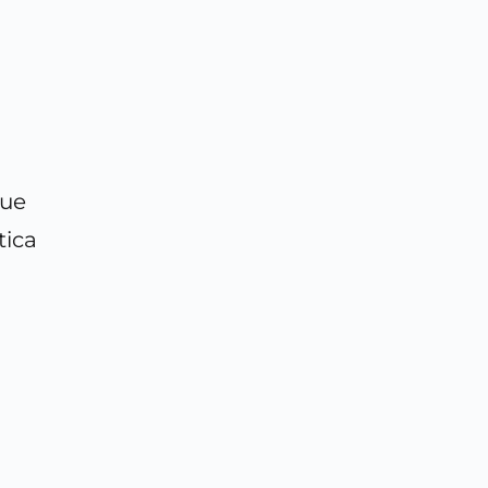
que
tica