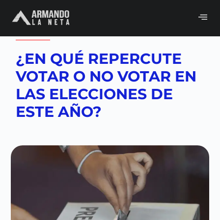
Volver a
Mi neta Blog
,
Neta del día
¿EN QUÉ REPERCUTE
VOTAR O NO VOTAR EN
LAS ELECCIONES DE
ESTE AÑO?