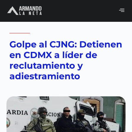
Volver a
Gobierno
,
La neta política
,
Neta del día
Golpe al CJNG: Detienen
en CDMX a líder de
reclutamiento y
adiestramiento