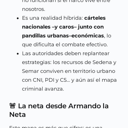
no funcionan si el narco vive entre
nosotros.
Es una realidad híbrida:
cárteles
nacionales –y caros– junto con
pandillas urbanas–económicas
, lo
que dificulta el combate efectivo.
Las autoridades deben replantear
estrategias: los recursos de Sedena y
Semar conviven en territorio urbano
con CNI, PDI y C5… y aún así el mapa
criminal avanza.
🚨 La neta desde Armando la
Neta
Este mapa es más que cifras: es una