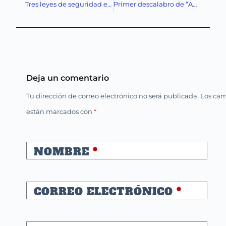
Tres leyes de seguridad en el extraordinario: ¿más control o menos democracia?
Primer descalabro de “Andy” López Beltrán: fracaso en territorio y credibilidad
Deja un comentario
Tu dirección de correo electrónico no será publicada.
Los cam
están marcados con
*
NOMBRE
*
CORREO ELECTRÓNICO
*