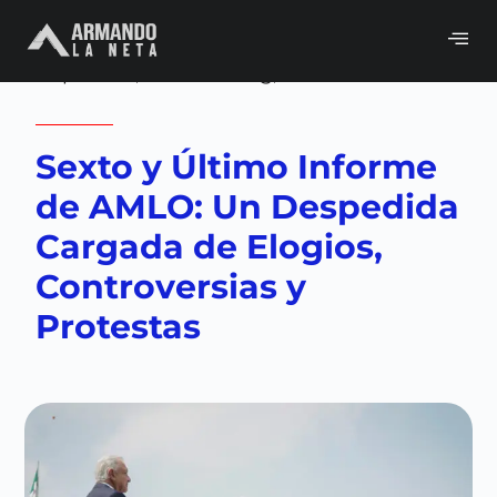
Volver a
Blog
,
Gobierno
,
La neta
política
,
Mi neta Blog
,
Neta del día
Sexto y Último Informe
de AMLO: Un Despedida
Cargada de Elogios,
Controversias y
Protestas