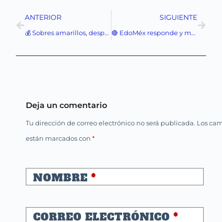
ANTERIOR
SIGUIENTE
💰 Sobres amarillos, despensas y millones: la sombra que persigue la precampaña de Adán Augusto en BCS
🔴 EdoMéx responde y mantiene la calma tras operativo en Jalisco
Deja un comentario
Tu dirección de correo electrónico no será publicada.
Los cam
están marcados con
*
NOMBRE
*
CORREO ELECTRÓNICO
*