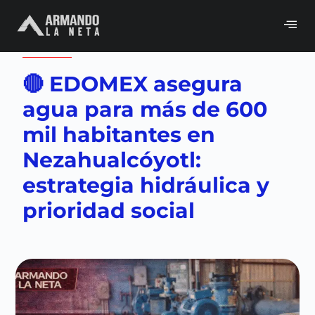
Volver a
Edomex
,
Neta del día
🔴 EDOMEX asegura
agua para más de 600
mil habitantes en
Nezahualcóyotl:
estrategia hidráulica y
prioridad social