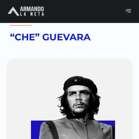
Volver a
Historia
,
Netas curiosas
“CHE” GUEVARA