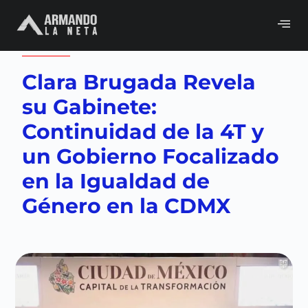
Volver a
Blog
,
CDMX
,
Neta del día
Clara Brugada Revela
su Gabinete:
Continuidad de la 4T y
un Gobierno Focalizado
en la Igualdad de
Género en la CDMX