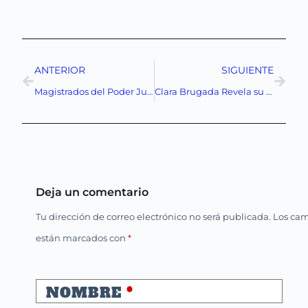
ANTERIOR
SIGUIENTE
Magistrados del Poder Judicial de la Federación Amenazan con Paro Nacional Contra Reforma Controvertida
Clara Brugada Revela su Gabinete: Continuidad de la 4T y un Gobierno Focalizado en la Igualdad de Género en la CDMX
Deja un comentario
Tu dirección de correo electrónico no será publicada.
Los cam
están marcados con
*
NOMBRE
*