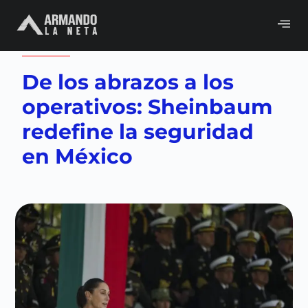
Volver a
Blog
De los abrazos a los
operativos: Sheinbaum
redefine la seguridad
en México