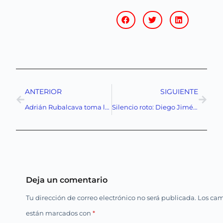
ANTERIOR
SIGUIENTE
Adrián Rubalcava toma las riendas del Metro de la CDMX: ¿una jugada política o una apuesta por la eficiencia?
Silencio roto: Diego Jiménez y la tragedia en Axe Ceremonia
Deja un comentario
Tu dirección de correo electrónico no será publicada.
Los cam
están marcados con
*