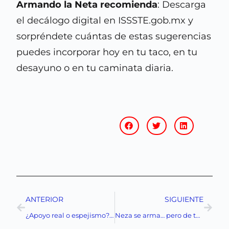
Armando la Neta recomienda
: Descarga
el decálogo digital en ISSSTE.gob.mx y
sorpréndete cuántas de estas sugerencias
puedes incorporar hoy en tu taco, en tu
desayuno o en tu caminata diaria.
ANTERIOR
SIGUIENTE
¿Apoyo real o espejismo? UNIFIMEX se suma al Plan México y esto es lo que necesitas saber
Neza se arma… pero de tecnología: 240 patrullas para recuperar el oriente mexiquense