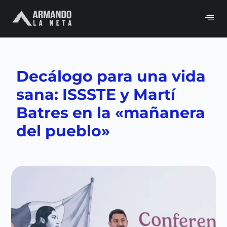
Volver a
CDMX
,
Congreso
,
Gobierno
,
Neta del día
Decálogo para una vida
sana: ISSSTE y Martí
Batres en la «mañanera
del pueblo»