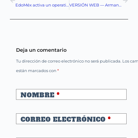
EdoMéx activa un operativo especial de seguridad para el Mundial 2026
VERSIÓN WEB — Armando la Neta (Detallada, con análisis y conclusión)
Deja un comentario
Tu dirección de correo electrónico no será publicada.
Los cam
están marcados con
*
NOMBRE
*
CORREO ELECTRÓNICO
*