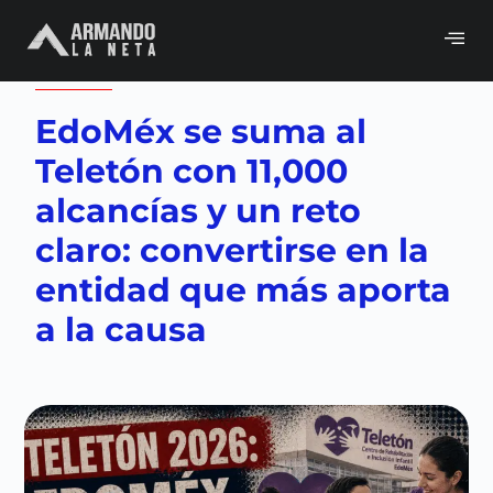
Volver a
Edomex
,
Neta del día
EdoMéx se suma al
Teletón con 11,000
alcancías y un reto
claro: convertirse en la
entidad que más aporta
a la causa