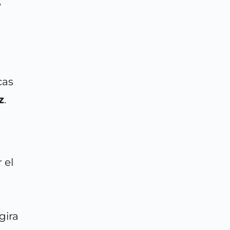
,
cas
z
.
 el
gira