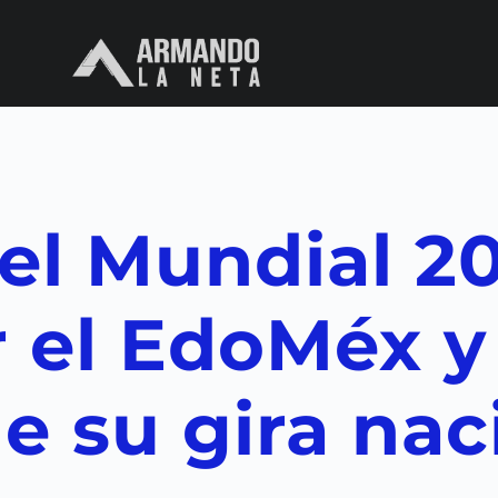
del Mundial 2
 el EdoMéx y
e su gira nac