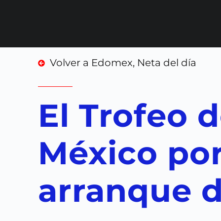
Volver a
Edomex
,
Neta del día
El Trofeo 
México por
arranque d