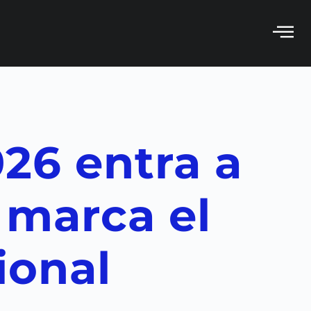
026 entra a
 marca el
ional