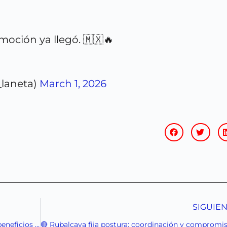
moción ya llegó. 🇲🇽🔥
laneta)
March 1, 2026
SIGUIE
🔴 Edomex arranca reemplacamiento 2026: beneficios fiscales para regularizar placas vencidas