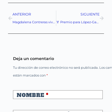
ANTERIOR
SIGUIENTE
Magdalena Contreras vive una transformación histórica: proyectos que cambian la vida en El Tanque
🏅 Premio para López‑Gatell: Representará a México en la OMS pese a la polémica
Deja un comentario
Tu dirección de correo electrónico no será publicada.
Los cam
están marcados con
*
NOMBRE
*