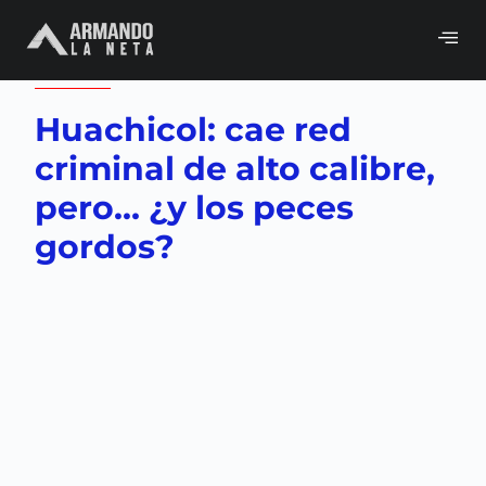
Volver a
Gobierno
,
Neta del día
Huachicol: cae red
criminal de alto calibre,
pero… ¿y los peces
gordos?