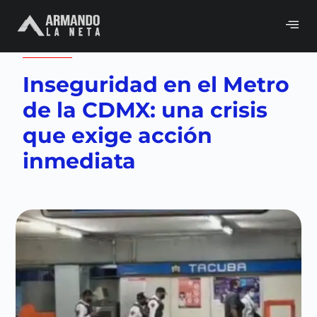
Volver a
CDMX
,
Neta del día
Inseguridad en el Metro
de la CDMX: una crisis
que exige acción
inmediata