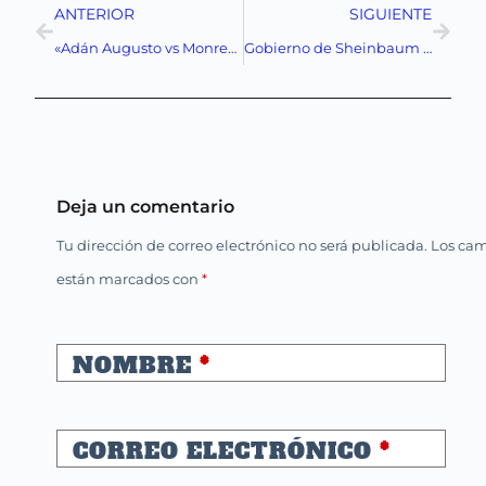
ANTERIOR
SIGUIENTE
«Adán Augusto vs Monreal: La batalla interna que sacude a Morena
Gobierno de Sheinbaum inicia foros para diseñar el Plan Nacional de Desarrollo 2025-2030
Deja un comentario
Tu dirección de correo electrónico no será publicada.
Los cam
están marcados con
*
NOMBRE
*
CORREO ELECTRÓNICO
*