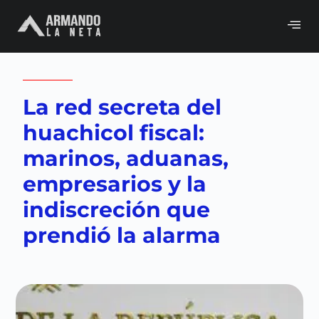
Volver a
Congreso
,
Gobierno
,
Neta del
día
La red secreta del
huachicol fiscal:
marinos, aduanas,
empresarios y la
indiscreción que
prendió la alarma