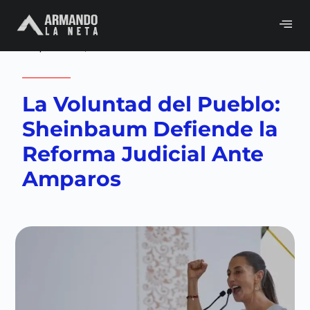
Volver a
Congreso
,
Gobierno
,
La neta
política
,
Neta del día
La Voluntad del Pueblo:
Sheinbaum Defiende la
Reforma Judicial Ante
Amparos