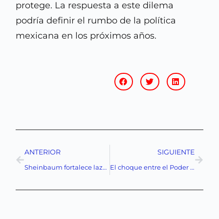
protege. La respuesta a este dilema
podría definir el rumbo de la política
mexicana en los próximos años.
ANTERIOR
SIGUIENTE
Sheinbaum fortalece lazos con el sector empresarial mientras la oposición se debilita en su apoyo.
El choque entre el Poder Judicial y Claudia Sheinbaum: Un Debate Sobre la Reforma Judicial y la Independencia Judicial en México