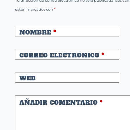
Tu dirección de correo electrónico no será publicada.
Los cam
están marcados con
*
NOMBRE
*
CORREO ELECTRÓNICO
*
WEB
AÑADIR COMENTARIO
*