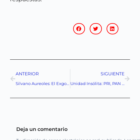
ANTERIOR
SIGUIENTE
Silvano Aureoles: El Exgobernador Bajo la Mirada de la Justicia – ¿Qué Hay Detrás de las Acusaciones?
Unidad Insólita: PRI, PAN y MC Respaldan a Sheinbaum Frente a la Amenaza de Aranceles de Trump»
Deja un comentario