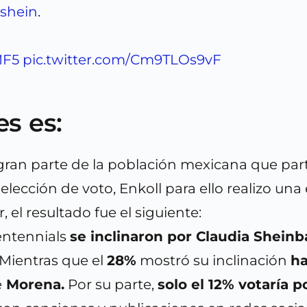
shein
.
MF5
pic.twitter.com/Cm9TLOs9vF
es es:
 gran parte de la población mexicana que par
lección de voto, Enkoll para ello realizo un
 el resultado fue el siguiente:
entennials
se inclinaron por Claudia Shein
 Mientras que el
28%
mostró su inclinación
ha
e
Morena.
Por su parte,
solo el 12% votaría 