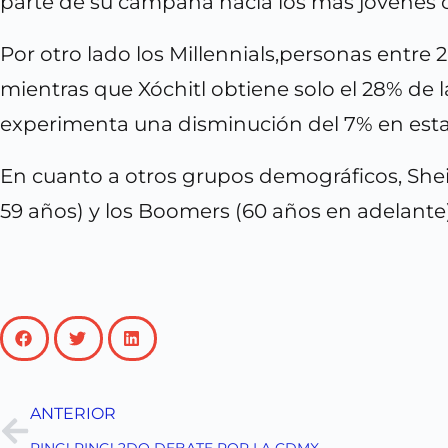
parte de su campaña hacia los más jóvenes c
Por otro lado los Millennials,personas entr
mientras que Xóchitl obtiene solo el 28% de 
experimenta una disminución del 7% en esta 
En cuanto a otros grupos demográficos, She
59 años) y los Boomers (60 años en adelante)
ANTERIOR
RING! RING! 2DO DEBATE POR LA CDMX