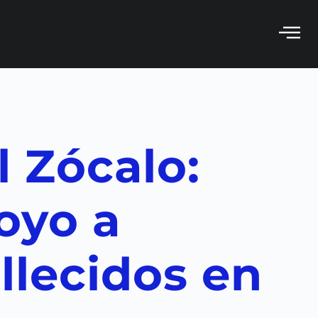
l Zócalo:
oyo a
allecidos en