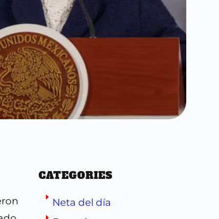
CATEGORIES
eron
Neta del día
dado