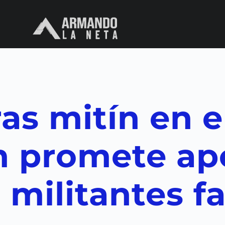
as mitín en e
 promete ap
 militantes f