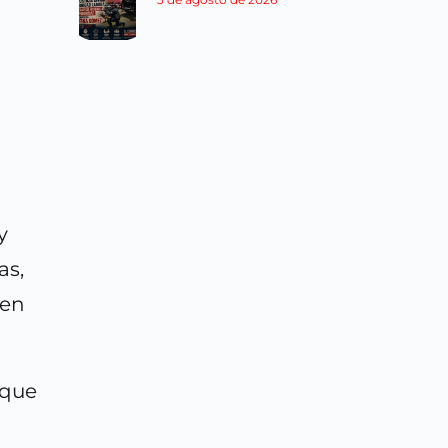
y
as,
 en
 que